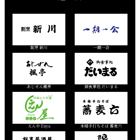
割烹 新川
一期一会
あじせん楓亭
御食事処 だいまる
えんや Enya
本格手打ちそば 蕎麦六