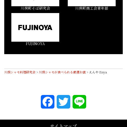
川俣町そば研究会
川俣町商工会青年部
FUJINOYA
川俣シャモ料理研究会
>
川俣シャモが食べられる厳選お店
>
えんや Enya
Facebook
Twitter
Line
サイトマップ